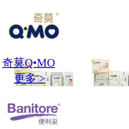
奇莫Q•MO
更多 >