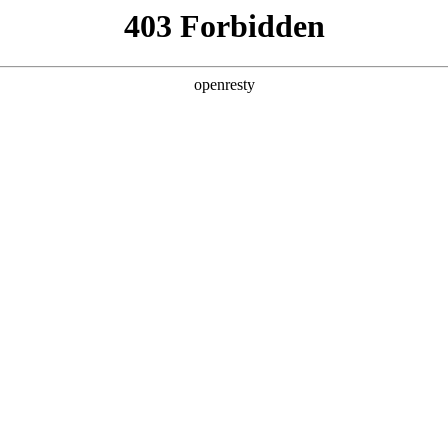
经销商招募
投资者关系
财务报表
资料演示
公告与通告
通函
新闻稿
股东服务
企业管治
环境、社会及管治
信息
联系我们
联系我们
在线反馈
追求健康
你我一起成长
GROWING WITH YOU
FOR A BETTER LIFE
创立于1985年